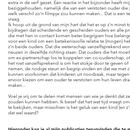
extra in de verf gezet. Eén reactie in het bijzonder heeft mi
beziggehouden, namelijk die van een verstoten ouder die 
welk verschil zo'n filmpje zou kunnen maken... Dat is een t
vraag.
Ik hoop uit de grond van mijn hart dat het er op z'n minst 
bijdragen dat scheidende en gescheiden ouders en alle pr
die met hen in contact komen beter begrijpen hoe belangri
voor een kind om een betekenisvolle relatie te (mogen) h
z'n beide ouders. Dat die wetenschap vanzelfsprekend word
neuzen in dezelfde richting staan. Dat ouders die het moei
om ex-partnerschap los te koppelen van co-ouderschap, of
het niet vanzelfsprekend is om het stokje door te geven of 
nemen, de nodige steun en begrip vinden en dat we met z'
kunnen voorkomen dat kinderen uit noodzaak, maar tegen 
ervoor kiezen om een ouder te verstoten om hun leven draa
maken...
Voel je vrij om te delen met mensen van wie je denkt dat ze
zouden kunnen hebben. Ik besef dat het wat tijd vraagt om
te bekijken, maar misschien is het geluk van een kind (en z
dat wel waard?
Hieronder kan je al mijn publicaties terugvinden die te