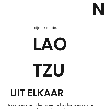
N
Een nieuw begin is vaak
vermomd als een
pijnlijk einde.
LAO
TZU
UIT ELKAAR
Naast een overlijden, is een scheiding één van de