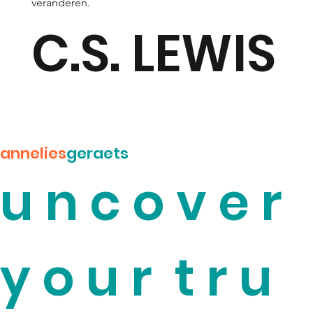
veranderen.
C.S. LEWIS
annelies
geraets
u n c o v e r
y o u r t r u