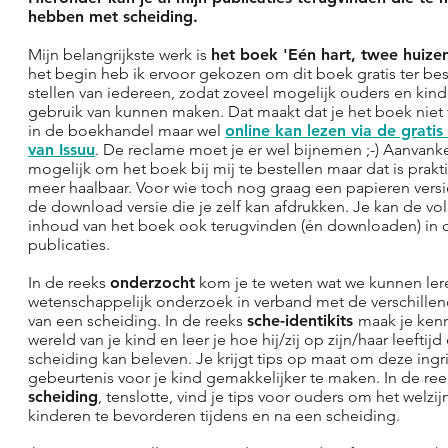
hebben met scheiding.
Mijn belangrijkste werk is
het boek 'Eén hart, twee huize
het begin heb ik ervoor gekozen om dit boek gratis ter bes
stellen van iedereen, zodat zoveel mogelijk ouders en kind
gebruik van kunnen maken. Dat maakt dat je het boek niet 
in de boekhandel maar wel
online kan lezen via de gratis
van Issuu
. De reclame moet je er wel bijnemen ;-) Aanvanke
mogelijk om het boek bij mij te bestellen maar dat is prakti
meer haalbaar. Voor wie toch nog graag een papieren versie 
de download versie die je zelf kan afdrukken. Je kan de vo
inhoud van het boek ook terugvinden (én downloaden) in 
publicaties.
In de reeks
onderzocht
kom je te weten wat we kunnen lere
wetenschappelijk onderzoek in verband met de verschille
van een scheiding. In de reeks
sche-identikits
maak je ken
wereld van je kind en leer je hoe hij/zij op zijn/haar leeftijd
scheiding kan beleven. Je krijgt tips op maat om deze ing
gebeurtenis voor je kind gemakkelijker te maken. In de re
scheiding
, tenslotte, vind je tips voor ouders om het welzi
kinderen te bevorderen tijdens en na een scheiding.