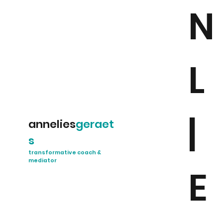
N
L
|
annelies
geraet
s
transformative coach &
mediator
E